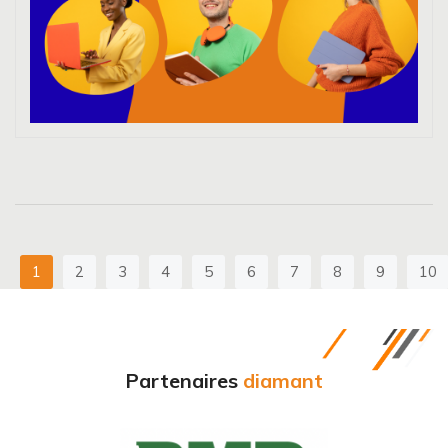
(current)
1
2
3
4
5
6
7
8
9
10
Partenaires
diamant